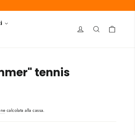
ti
Carrel
Accedi
Cerca
mmer" tennis
s/image-element line 113): invalid url input
one
calcolata alla cassa.