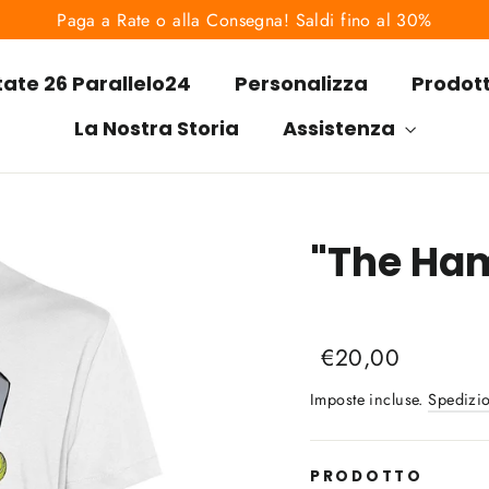
Paga a Rate o alla Consegna! Saldi fino al 30%
tate 26 Parallelo24
Personalizza
Prodot
La Nostra Storia
Assistenza
"The Ha
Liquid error (snippet
Prezzo
Prezzo
€20,00
di
scontato
Imposte incluse.
Spedizi
listino
PRODOTTO