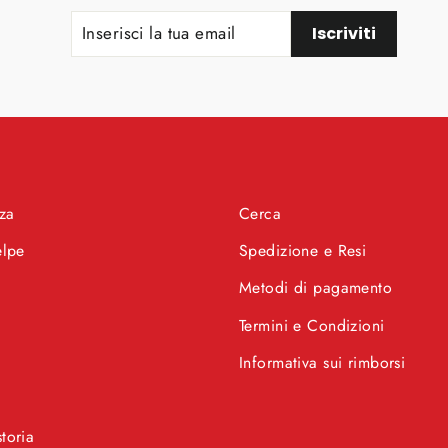
INSERISCI
ISCRIVITI
Iscriviti
LA
TUA
EMAIL
za
Cerca
elpe
Spedizione e Resi
Metodi di pagamento
Termini e Condizioni
Informativa sui rimborsi
storia