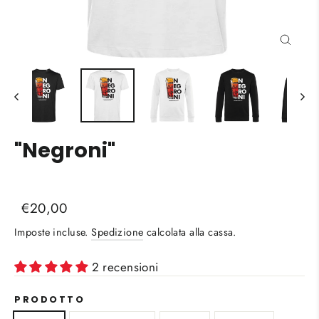
Chiud
(esc)
"Negroni"
Liquid error (snippets/image-element line 113):
Prezzo
Prezzo
€20,00
invalid url input
di
scontato
Imposte incluse.
Spedizione
calcolata alla cassa.
listino
2 recensioni
PRODOTTO