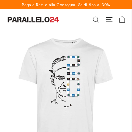
Vai
Paga a Rate o alla Consegna! Saldi fino al 30%
direttamente
Ca
Cerca
Naviga
ai
contenuti