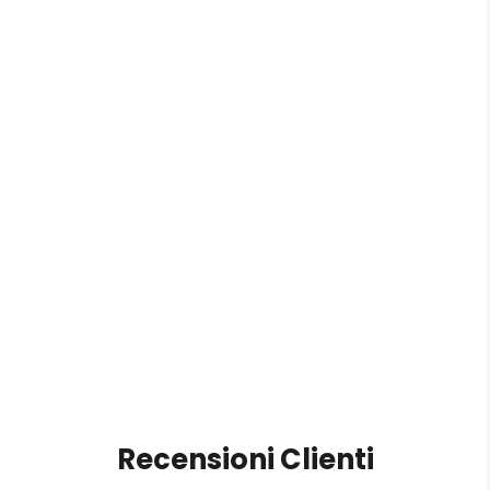
"RF20"
da €20,00
Recensioni Clienti