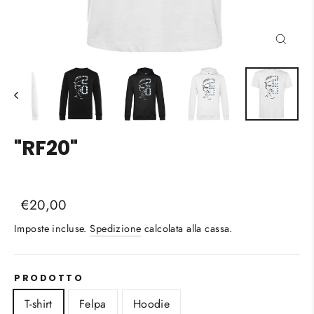
Chiud
(esc)
"RF20"
Liquid error (snippets/image-element line 113):
Prezzo
Prezzo
€20,00
invalid url input
di
scontato
Imposte incluse.
Spedizione
calcolata alla cassa.
listino
PRODOTTO
T-shirt
Felpa
Hoodie