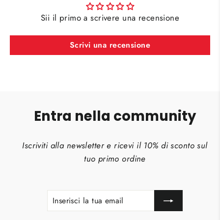
Sii il primo a scrivere una recensione
Scrivi una recensione
Entra nella community
Iscriviti alla newsletter e ricevi il 10% di sconto sul
tuo primo ordine
INSERISCI
ISCRIVITI
LA
TUA
EMAIL