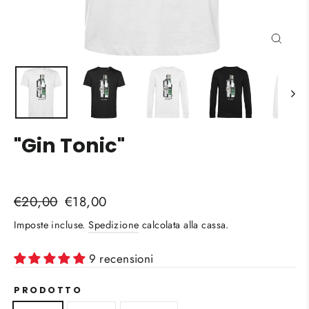
Chiud
(esc)
"Gin Tonic"
Liquid error (snippets/image-element line 113):
Prezzo
Prezzo
€20,00
€18,00
invalid url input
di
scontato
Imposte incluse.
Spedizione
calcolata alla cassa.
listino
9 recensioni
PRODOTTO