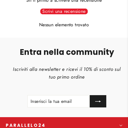
Sii il primo a scrivere una recensione
Scrivi una recensione
Nessun elemento trovato
Entra nella community
Iscriviti alla newsletter e ricevi il 10% di sconto sul
tuo primo ordine
INSERISCI
ISCRIVITI
LA
TUA
EMAIL
PARALLELO24