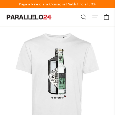
Vai
Paga a Rate o alla Consegna! Saldi fino al 30%
direttamente
Ca
Cerca
Naviga
ai
contenuti