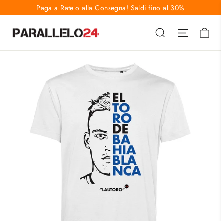
Vai
Paga a Rate o alla Consegna! Saldi fino al 30%
direttamente
Ca
Cerca
Naviga
ai
contenuti