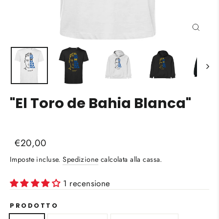
Chiud
(esc)
"El Toro de Bahia Blanca"
Liquid error (snippets/image-element line 113):
Prezzo
Prezzo
€20,00
invalid url input
di
scontato
Imposte incluse.
Spedizione
calcolata alla cassa.
listino
1 recensione
PRODOTTO