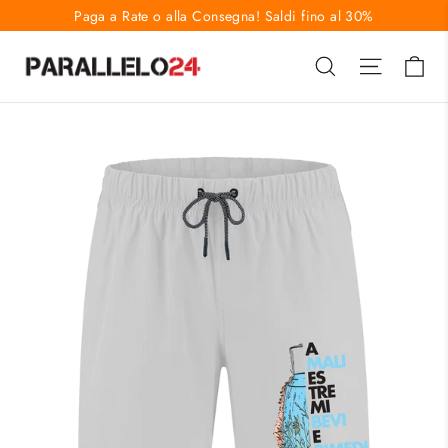
Vai
Paga a Rate o alla Consegna! Saldi fino al 30%
direttamente
Ca
Cerca
Naviga
ai
contenuti