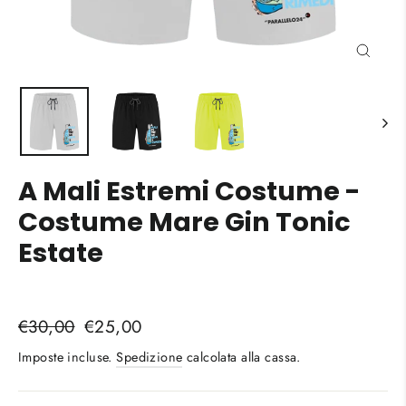
Chiud
(esc)
A Mali Estremi Costume -
Costume Mare Gin Tonic
Estate
Liquid error (snippets/image-element line 113):
Prezzo
Prezzo
€30,00
€25,00
invalid url input
di
scontato
Imposte incluse.
Spedizione
calcolata alla cassa.
listino