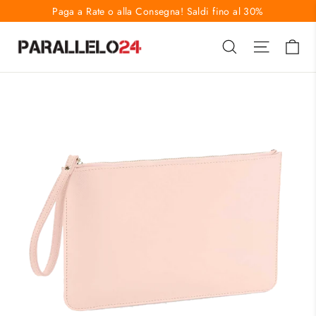
Vai
Paga a Rate o alla Consegna! Saldi fino al 30%
direttamente
Ca
Cerca
Naviga
ai
contenuti