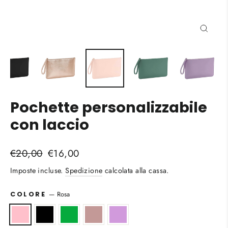
Chiud
(esc)
Pochette personalizzabile
con laccio
Prezzo
Prezzo
€20,00
€16,00
di
scontato
Imposte incluse.
Spedizione
calcolata alla cassa.
listino
—
Rosa
COLORE