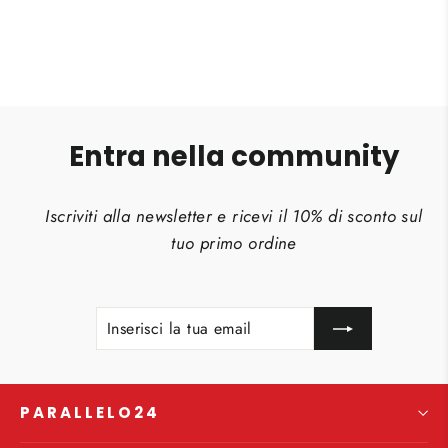
listino
Entra nella community
Iscriviti alla newsletter e ricevi il 10% di sconto sul
tuo primo ordine
INSERISCI
ISCRIVITI
LA
TUA
EMAIL
PARALLELO24