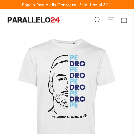
Vai
Paga a Rate o alla Consegna! Saldi fino al 30%
direttamente
Ca
Cerca
Naviga
ai
contenuti