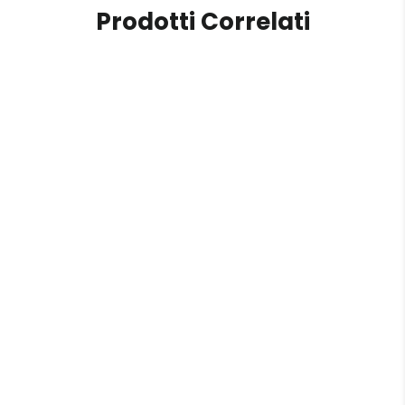
Prodotti Correlati
"Pedro Pè"
da €18,00