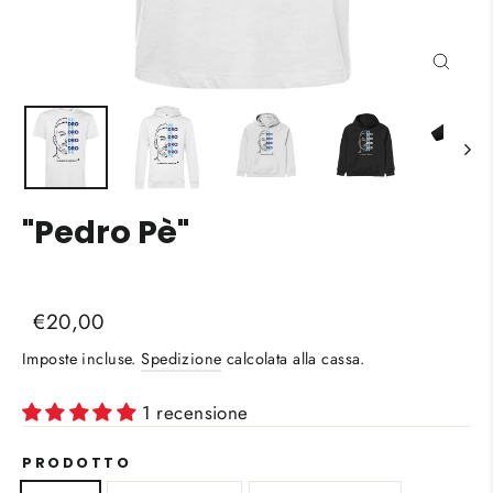
Chiud
(esc)
"Pedro Pè"
Liquid error (snippets/image-element line 113):
Prezzo
Prezzo
€20,00
invalid url input
di
scontato
Imposte incluse.
Spedizione
calcolata alla cassa.
listino
1 recensione
PRODOTTO