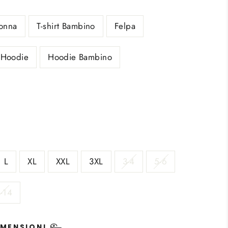
Donna
T-shirt Bambino
Felpa
Hoodie
Hoodie Bambino
L
XL
XXL
3XL
3-4
5-6
-14
IMENSIONI