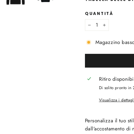
QUANTITÀ
−
+
Magazzino basso, 
Ritiro disponib
Di solito pronto in
Visualizza i dettag
Personalizza il tuo st
dall'accostamento di m