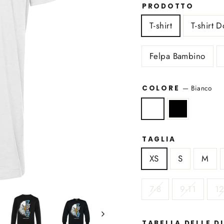
PRODOTTO
T-shirt
T-shirt 
Felpa Bambino
—
Bianco
COLORE
TAGLIA
XS
S
M
7-8
9-11
12
TABELLA DELLE D