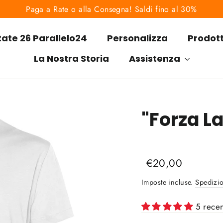
Paga a Rate o alla Consegna! Saldi fino al 30%
tate 26 Parallelo24
Personalizza
Prodot
La Nostra Storia
Assistenza
"Forza La
Liquid error (snippet
Prezzo
Prezzo
€20,00
di
scontato
Imposte incluse.
Spedizi
listino
5 recen