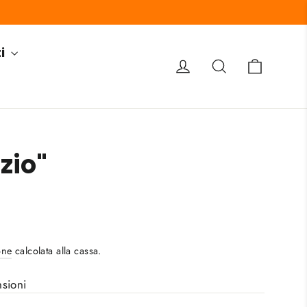
ti
Carrel
Accedi
Cerca
zio"
s/image-element line 113): invalid url input
one
calcolata alla cassa.
sioni