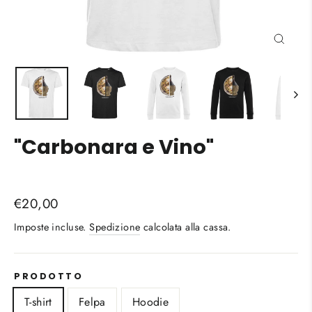
Chiud
(esc)
"Carbonara e Vino"
Liquid error (snippets/image-element line 113):
Prezzo
€20,00
invalid url input
di
Imposte incluse.
Spedizione
calcolata alla cassa.
listino
PRODOTTO
T-shirt
Felpa
Hoodie