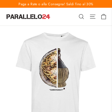
Vai
Paga a Rate o alla Consegna! Saldi fino al 30%
direttamente
Ca
Cerca
Naviga
ai
contenuti