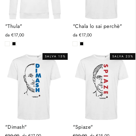
"Thula"
"Chala lo sai perchè"
da €17,00
da €17,00
SALVA 15%
SALVA 25%
"Dimash"
"Spiaze"
Prezzo
Prezzo
Prezzo
Prezzo
€20,00
da €17,00
€20,00
da €15,00