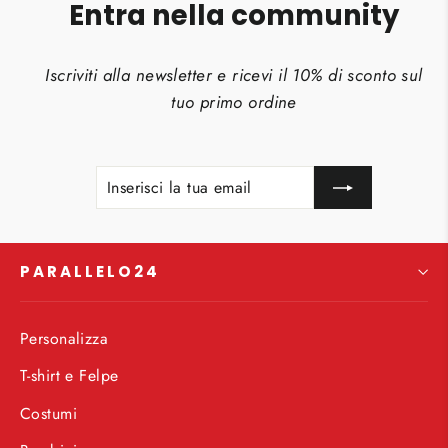
Entra nella community
Iscriviti alla newsletter e ricevi il 10% di sconto sul
tuo primo ordine
INSERISCI
ISCRIVITI
LA
TUA
EMAIL
PARALLELO24
Personalizza
T-shirt e Felpe
Costumi