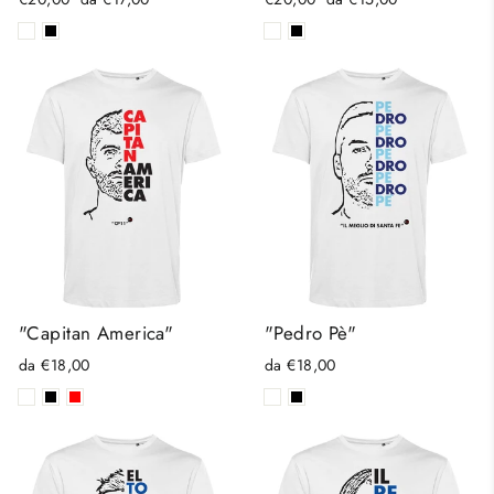
di
scontato
di
scontato
listino
listino
"Capitan America"
"Pedro Pè"
da €18,00
da €18,00